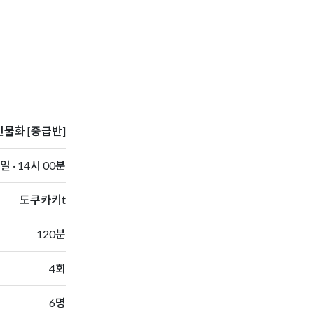
물화 [중급반]
 · 14시 00분
도쿠카키t
120분
4회
6명