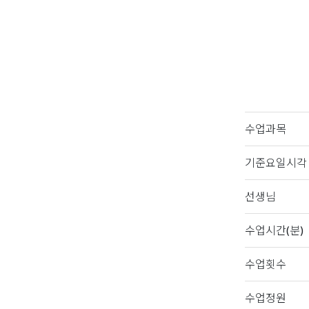
수업과목
기준요일시각
선생님
수업시간(분)
수업횟수
수업정원