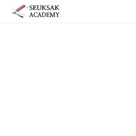
슥삭슥삭
그림 그리는 사람들이 모이는 공간 슥삭화실