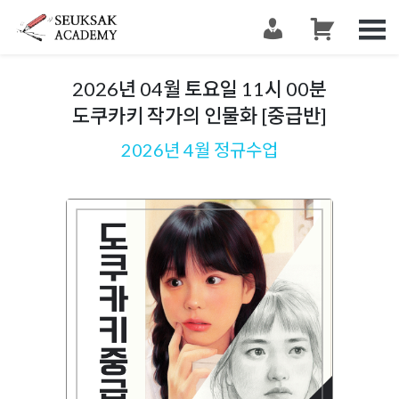
슥삭슥삭
그림 그리는 사람들이 모이는 공간 슥삭화실
2026년 04월 토요일 11시 00분
도쿠카키 작가의 인물화 [중급반]
2026년 4월 정규수업