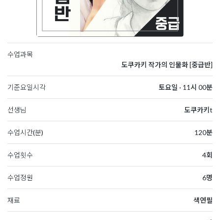
수업과목
도쿠카키 작가의 인물화 [중급반]
기준요일시각
토요일 · 11시 00분
선생님
도쿠카키t
수업시간(분)
120분
수업횟수
4회
수업정원
6명
재료
색연필