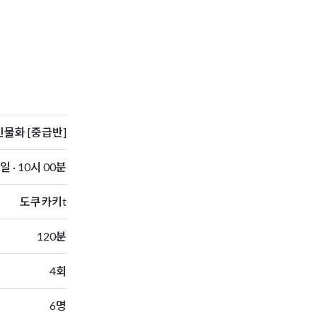
물화 [중급반]
 · 10시 00분
도쿠카키t
120분
4회
6명