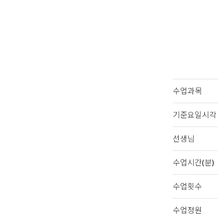
수업과목
기준요일시각
선생님
수업시간(분)
수업횟수
수업정원