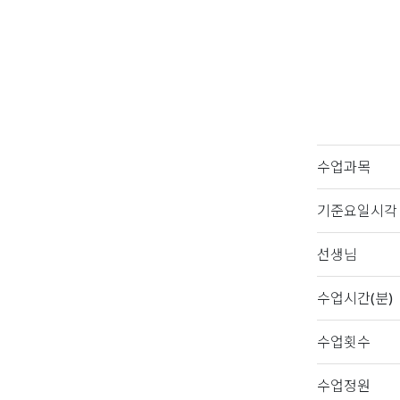
수업과목
기준요일시각
선생님
수업시간(분)
수업횟수
수업정원