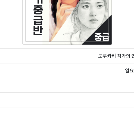
도쿠카키 작가의 인
일요일