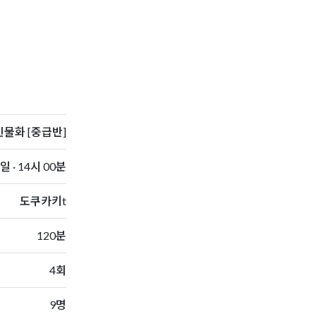
물화 [중급반]
 · 14시 00분
도쿠카키t
120분
4회
9명