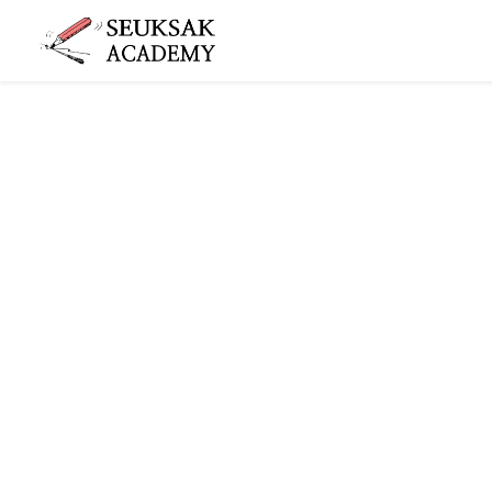
슥삭슥삭
그림 그리는 사람들이 모이는 공간 슥삭화실