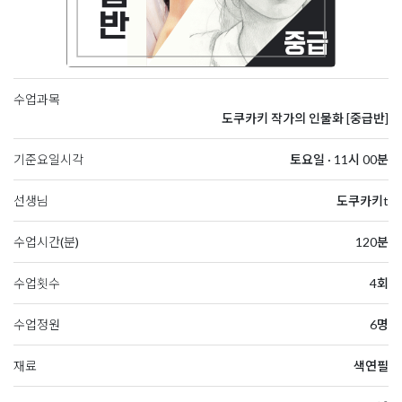
수업과목
도쿠카키 작가의 인물화 [중급반]
기준요일시각
토요일 · 11시 00분
선생님
도쿠카키t
수업시간(분)
120분
수업횟수
4회
수업정원
6명
재료
색연필