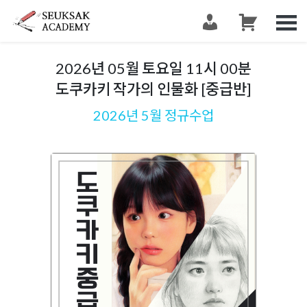
슥삭슥삭
그림 그리는 사람들이 모이는 공간 슥삭화실
2026년 05월 토요일 11시 00분
도쿠카키 작가의 인물화 [중급반]
2026년 5월 정규수업