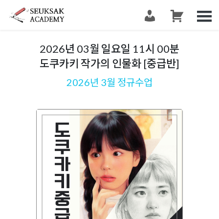
슥삭슥삭
그림 그리는 사람들이 모이는 공간 슥삭화실
2026년 03월 일요일 11시 00분
도쿠카키 작가의 인물화 [중급반]
2026년 3월 정규수업