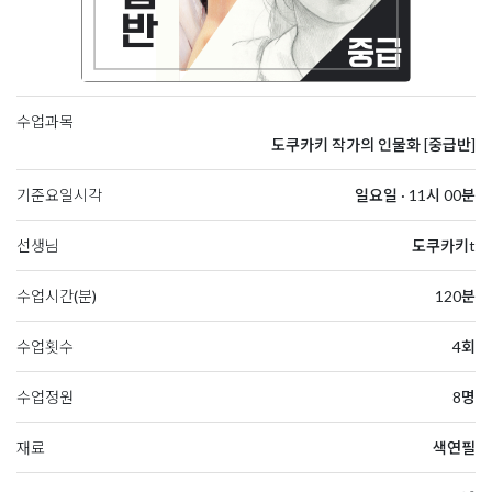
수업과목
도쿠카키 작가의 인물화 [중급반]
기준요일시각
일요일 · 11시 00분
선생님
도쿠카키t
수업시간(분)
120분
수업횟수
4회
수업정원
8명
재료
색연필