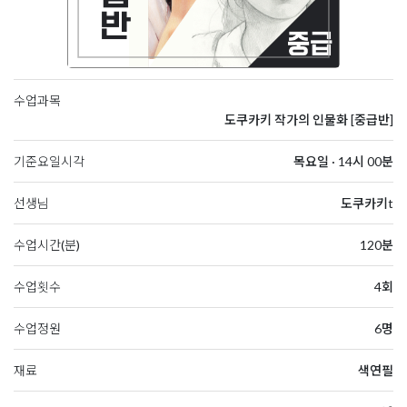
수업과목
도쿠카키 작가의 인물화 [중급반]
기준요일시각
목요일 · 14시 00분
선생님
도쿠카키t
수업시간(분)
120분
수업횟수
4회
수업정원
6명
재료
색연필