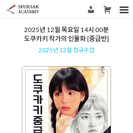
슥삭슥삭
그림 그리는 사람들이 모이는 공간 슥삭화실
2025년 12월 목요일 14시 00분
도쿠카키 작가의 인물화 [중급반]
2025년 12월 정규수업