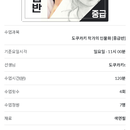
수업과목
도쿠카키 작가의 인물화 [중급반]
기준요일시각
일요일 · 11시 00분
선생님
도쿠카키t
수업시간(분)
120분
수업횟수
4회
수업정원
7명
재료
색연필