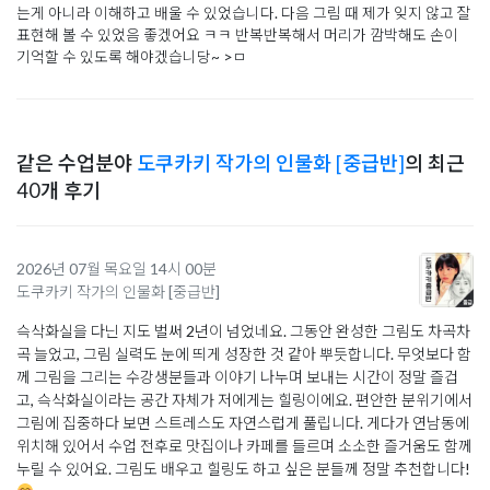
는게 아니라 이해하고 배울 수 있었습니다. 다음 그림 때 제가 잊지 않고 잘
표현해 볼 수 있었음 좋겠어요 ㅋㅋ 반복반복해서 머리가 깜박해도 손이
기억할 수 있도록 해야겠습니당~ >ㅁ
같은 수업분야
도쿠카키 작가의 인물화 [중급반]
의 최근
40개 후기
2026년 07월 목요일 14시 00분
도쿠카키 작가의 인물화 [중급반]
슥삭화실을 다닌 지도 벌써 2년이 넘었네요. 그동안 완성한 그림도 차곡차
곡 늘었고, 그림 실력도 눈에 띄게 성장한 것 같아 뿌듯합니다. 무엇보다 함
께 그림을 그리는 수강생분들과 이야기 나누며 보내는 시간이 정말 즐겁
고, 슥삭화실이라는 공간 자체가 저에게는 힐링이에요. 편안한 분위기에서
그림에 집중하다 보면 스트레스도 자연스럽게 풀립니다. 게다가 연남동에
위치해 있어서 수업 전후로 맛집이나 카페를 들르며 소소한 즐거움도 함께
누릴 수 있어요. 그림도 배우고 힐링도 하고 싶은 분들께 정말 추천합니다!