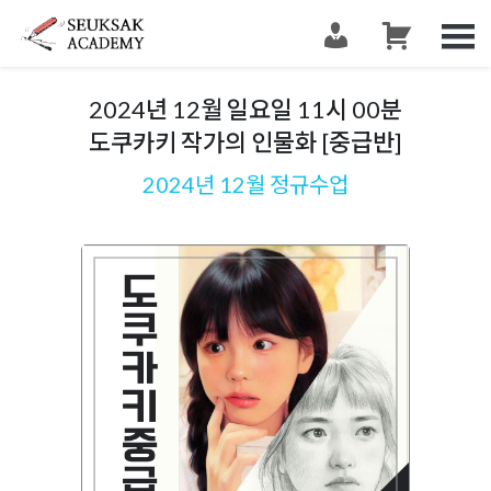
슥삭슥삭
그림 그리는 사람들이 모이는 공간 슥삭화실
2024년 12월 일요일 11시 00분
도쿠카키 작가의 인물화 [중급반]
2024년 12월 정규수업