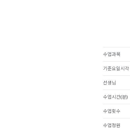
수업과목
기준요일시각
선생님
수업시간(분)
수업횟수
수업정원