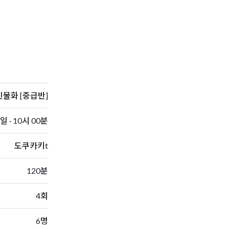
물화 [중급반]
 · 10시 00분
도쿠카키t
120분
4회
6명