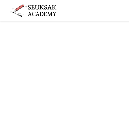
슥삭슥삭
그림 그리는 사람들이 모이는 공간 슥삭화실