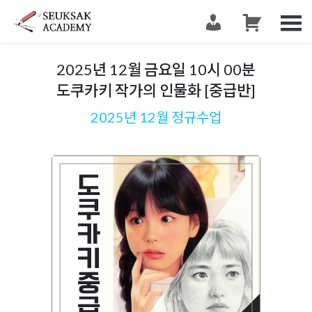
슥삭슥삭
그림 그리는 사람들이 모이는 공간 슥삭화실
2025년 12월 금요일 10시 00분
도쿠카키 작가의 인물화 [중급반]
2025년 12월 정규수업