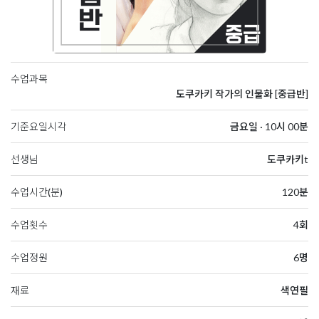
수업과목
도쿠카키 작가의 인물화 [중급반]
기준요일시각
금요일 · 10시 00분
선생님
도쿠카키t
수업시간(분)
120분
수업횟수
4회
수업정원
6명
재료
색연필