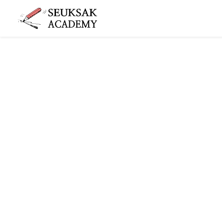
슥삭슥삭
그림 그리는 사람들이 모이는 공간 슥삭화실