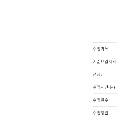
수업과목
기준요일시각
선생님
수업시간(분)
수업횟수
수업정원