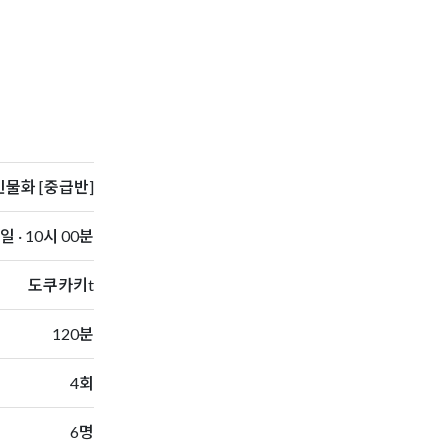
물화 [중급반]
 · 10시 00분
도쿠카키t
120분
4회
6명